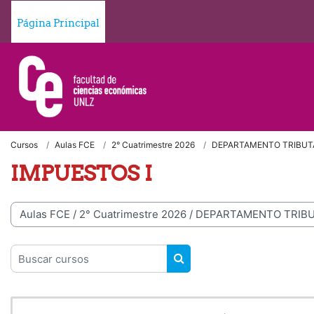
Salta al contenido principal
Página Principal
Cursos
Aulas FCE
2° Cuatrimestre 2026
DEPARTAMENTO TRIBUT
IMPUESTOS I
egorías
Buscar cursos
BUSCAR CURSOS