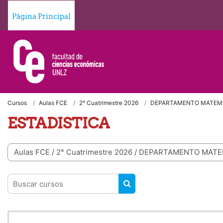
Salta al contenido principal
Página Principal
Cursos
Aulas FCE
2° Cuatrimestre 2026
DEPARTAMENTO MATEM
ESTADISTICA
egorías
Buscar cursos
BUSCAR CURSOS