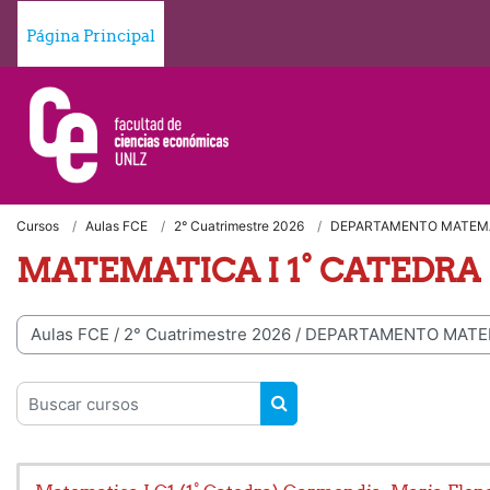
Salta al contenido principal
Página Principal
Cursos
Aulas FCE
2° Cuatrimestre 2026
DEPARTAMENTO MATEM
MATEMATICA I 1° CATEDRA
egorías
Buscar cursos
BUSCAR CURSOS