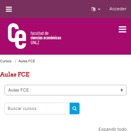
Salta al contenido principal
Acceder
Cursos
Aulas FCE
Aulas FCE
Categorías
Buscar cursos
BUSCAR CURSOS
Expandir todo